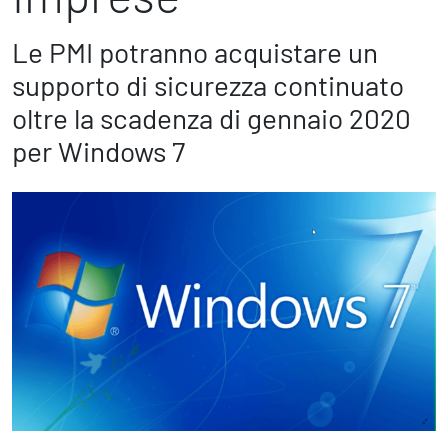
Marketing Strategico
Finanza Strategica
Le PMI potranno acquistare un
231 Gestione Rischi
supporto di sicurezza continuato
oltre la scadenza di gennaio 2020
Future
per Windows 7
Innovazione
Sostenibilità
Collaborative Design
Social Impacts
Europe
Digital
Modern Infrastructure
Produttività & Lavoro in Team
Remote Working & Video e Audio Conferencing
Sicurezza & Conformità