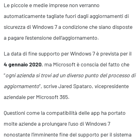
Business Intelligence, Analitiche e Intelligenza Artificiale
Le piccole e medie imprese non verranno
Sviluppo App
automaticamente tagliate fuori dagli aggiornamenti di
sicurezza di Windows 7 a condizione che siano disposte
Operation
a pagare l’estensione dell’aggiornamento.
Smart Working
Efficientamento Aziendale
La data di fine supporto per Windows 7 è prevista per il
Project Management
4 gennaio 2020
, ma Microsoft è conscia del fatto che
Finanza & Gestione Economica
Risk Management
“
ogni azienda si trovi ad un diverso punto del processo di
Sistemi di Gestione
aggiornamento
”, scrive Jared Spataro, vicepresidente
aziendale per Microsoft 365.
Safety
Questioni come la compatibilità delle app ha portato
Sicurezza sul Lavoro
Assistenza Ambientale
molte aziende a prolungare l’uso di Windows 7
Sicurezza Alimentare
nonostante l’imminente fine del supporto per il sistema
Cyber Security