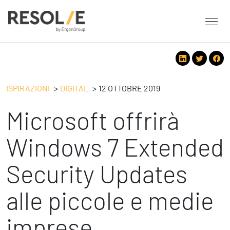
About Resolve
People
Servizi
ISPIRAZIONI
DIGITAL
12 OTTOBRE 2019
Employee Engagement
Microsoft offrirà
Tecnologie
Leadership
People
Benessere Organizzativo & Sostenibile
Strategy
Windows 7 Extended
Eventi
Performance Management
Future
Security Updates
Digital
Ispirazioni
Strategy
Operation
alle piccole e medie
Formazione
Change Management
Safety
Business Process Improvement
imprese
People & Process
Contatti