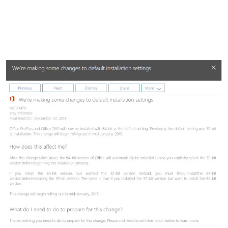
Business Intelligence, Analitiche e Intelligenza Artificiale
Sviluppo App
Operation
Smart Working
Efficientamento Aziendale
Project Management
Finanza & Gestione Economica
Risk Management
Sistemi di Gestione
Safety
Sicurezza sul Lavoro
Assistenza Ambientale
Sicurezza Alimentare
Cyber Security