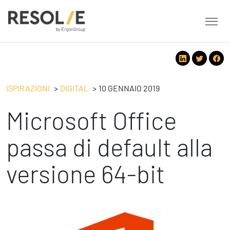
About Resolve
People
Servizi
ISPIRAZIONI
DIGITAL
10 GENNAIO 2019
Employee Engagement
Microsoft Office
Tecnologie
Leadership
People
Benessere Organizzativo & Sostenibile
Strategy
passa di default alla
Eventi
Performance Management
Future
versione 64-bit
Digital
Ispirazioni
Strategy
Operation
Formazione
Change Management
Safety
Business Process Improvement
People & Process
Contatti