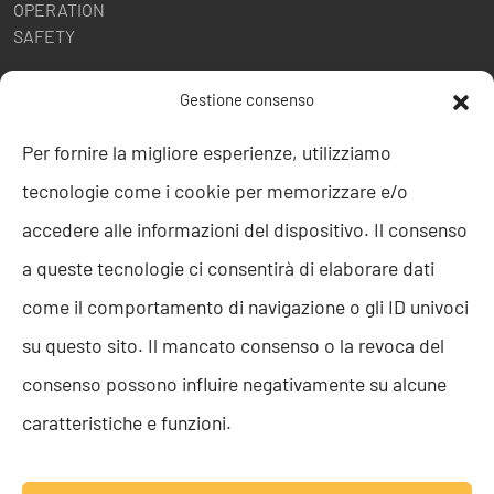
OPERATION
SAFETY
POLITICHE AZIENDALI
Gestione consenso
Politica della Qualità
Per fornire la migliore esperienze, utilizziamo
ISO 9001
tecnologie come i cookie per memorizzare e/o
ISO 27001
Codice etico
accedere alle informazioni del dispositivo. Il consenso
Whistleblowing
a queste tecnologie ci consentirà di elaborare dati
Segnalazione Whistleblowing
Politica per la Parità di Genere
come il comportamento di navigazione o gli ID univoci
Regolamento Abusi e Molestie
su questo sito. Il mancato consenso o la revoca del
Politica per la sicurezza delle informazioni
consenso possono influire negativamente su alcune
TEAM RESOLVE
caratteristiche e funzioni.
Lavora con noi