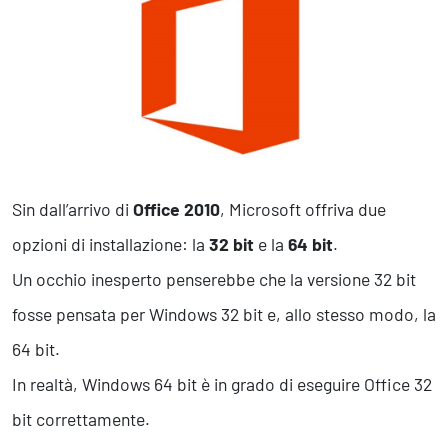
Marketing Strategico
Finanza Strategica
231 Gestione Rischi
Future
Innovazione
Sostenibilità
Collaborative Design
Sin dall’arrivo di
Office 2010
, Microsoft offriva due
Social Impacts
opzioni di installazione: la
32 bit
e la
64 bit
.
Europe
Un occhio inesperto penserebbe che la versione 32 bit
fosse pensata per Windows 32 bit e, allo stesso modo, la
Digital
64 bit.
Modern Infrastructure
In realtà, Windows 64 bit è in grado di eseguire Office 32
Produttività & Lavoro in Team
Remote Working & Video e Audio Conferencing
bit correttamente.
Sicurezza & Conformità