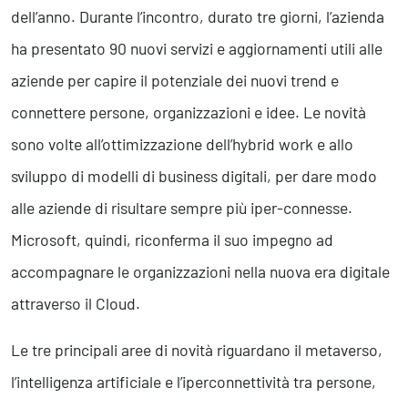
Business Intelligence, Analitiche e Intelligenza Artificiale
dell’anno. Durante l’incontro, durato tre giorni, l’azienda
Sviluppo App
ha presentato 90 nuovi servizi e aggiornamenti utili alle
aziende per capire il potenziale dei nuovi trend e
Operation
connettere persone, organizzazioni e idee. Le novità
Smart Working
sono volte all’ottimizzazione dell’hybrid work e allo
Efficientamento Aziendale
Project Management
sviluppo di modelli di business digitali, per dare modo
Finanza & Gestione Economica
alle aziende di risultare sempre più iper-connesse.
Risk Management
Sistemi di Gestione
Microsoft, quindi, riconferma il suo impegno ad
accompagnare le organizzazioni nella nuova era digitale
Safety
attraverso il Cloud.
Sicurezza sul Lavoro
Le tre principali aree di novità riguardano il metaverso,
Assistenza Ambientale
Sicurezza Alimentare
l’intelligenza artificiale e l’iperconnettività tra persone,
Cyber Security