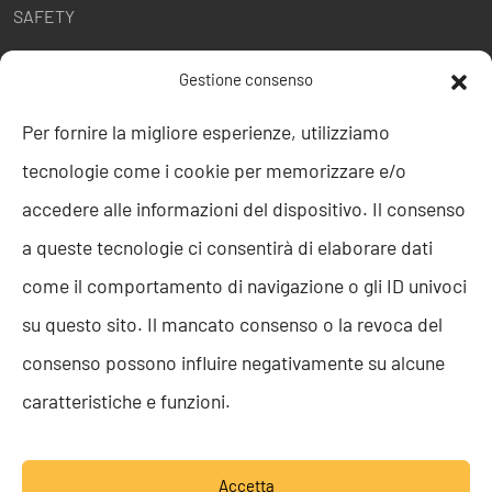
SAFETY
POLITICHE AZIENDALI
Gestione consenso
Politica della Qualità
Per fornire la migliore esperienze, utilizziamo
ISO 9001
tecnologie come i cookie per memorizzare e/o
ISO 27001
Codice etico
accedere alle informazioni del dispositivo. Il consenso
Whistleblowing
a queste tecnologie ci consentirà di elaborare dati
Segnalazione Whistleblowing
Politica per la Parità di Genere
come il comportamento di navigazione o gli ID univoci
Regolamento Abusi e Molestie
su questo sito. Il mancato consenso o la revoca del
Politica per la sicurezza delle informazioni
consenso possono influire negativamente su alcune
TEAM RESOLVE
caratteristiche e funzioni.
Lavora con noi
Accetta