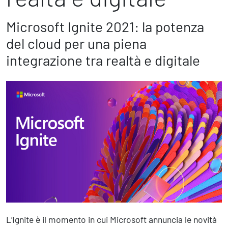
Marketing Strategico
Finanza Strategica
Microsoft Ignite 2021: la potenza
231 Gestione Rischi
del cloud per una piena
integrazione tra realtà e digitale
Future
Innovazione
Sostenibilità
Collaborative Design
Social Impacts
Europe
Digital
Modern Infrastructure
Produttività & Lavoro in Team
Remote Working & Video e Audio Conferencing
L’Ignite è il momento in cui Microsoft annuncia le novità
Sicurezza & Conformità