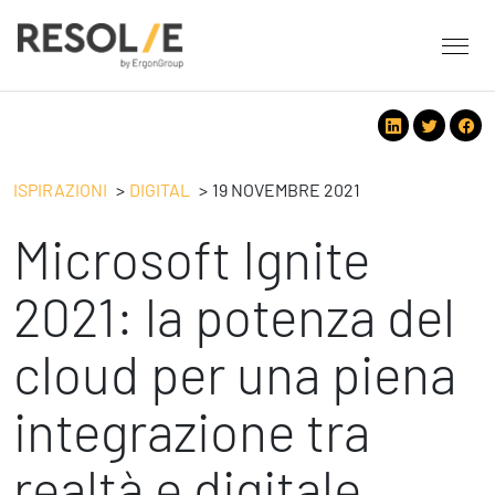
About Resolve
People
Servizi
ISPIRAZIONI
DIGITAL
19 NOVEMBRE 2021
Employee Engagement
Microsoft Ignite
Tecnologie
Leadership
People
Benessere Organizzativo & Sostenibile
Strategy
2021: la potenza del
Eventi
Performance Management
Future
cloud per una piena
Digital
Ispirazioni
Strategy
Operation
integrazione tra
Formazione
Change Management
Safety
Business Process Improvement
realtà e digitale
People & Process
Contatti