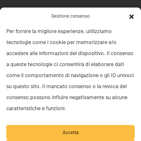
POLITICHE AZIENDALI
Gestione consenso
Politica della Qualità
Per fornire la migliore esperienze, utilizziamo
ISO 9001
tecnologie come i cookie per memorizzare e/o
ISO 27001
Codice etico
accedere alle informazioni del dispositivo. Il consenso
Whistleblowing
a queste tecnologie ci consentirà di elaborare dati
Segnalazione Whistleblowing
Politica per la Parità di Genere
come il comportamento di navigazione o gli ID univoci
Regolamento Abusi e Molestie
su questo sito. Il mancato consenso o la revoca del
Politica per la sicurezza delle informazioni
consenso possono influire negativamente su alcune
TEAM RESOLVE
caratteristiche e funzioni.
Lavora con noi
Accetta