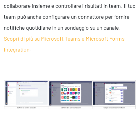
Business Intelligence, Analitiche e Intelligenza Artificiale
collaborare insieme e controllare i risultati in team. Il tuo
Sviluppo App
team può anche configurare un connettore per fornire
notifiche quotidiane in un sondaggio su un canale.
Operation
Scopri di più su Microsoft Teams e Microsoft Forms
Smart Working
Integration
.
Efficientamento Aziendale
Project Management
Finanza & Gestione Economica
Risk Management
Sistemi di Gestione
Safety
Sicurezza sul Lavoro
Assistenza Ambientale
Sicurezza Alimentare
Cyber Security