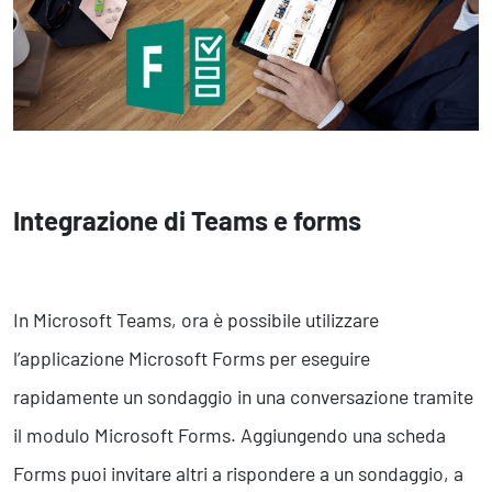
Marketing Strategico
Finanza Strategica
231 Gestione Rischi
Future
Innovazione
Sostenibilità
Integrazione di Teams e forms
Collaborative Design
Social Impacts
Europe
In Microsoft Teams, ora è possibile utilizzare
Digital
l’applicazione Microsoft Forms per eseguire
rapidamente un sondaggio in una conversazione tramite
Modern Infrastructure
Produttività & Lavoro in Team
il modulo Microsoft Forms. Aggiungendo una scheda
Remote Working & Video e Audio Conferencing
Forms puoi invitare altri a rispondere a un sondaggio, a
Sicurezza & Conformità