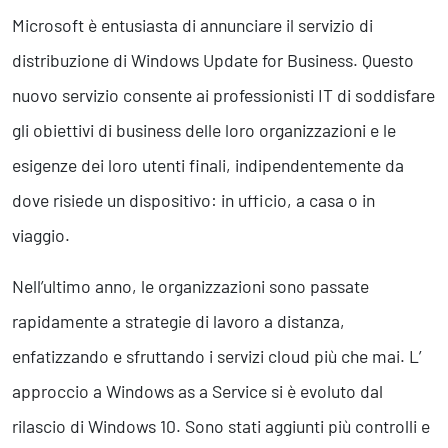
Business Intelligence, Analitiche e Intelligenza Artificiale
Microsoft è entusiasta di annunciare il servizio di
Sviluppo App
distribuzione di Windows Update for Business. Questo
nuovo servizio consente ai professionisti IT di soddisfare
Operation
gli obiettivi di business delle loro organizzazioni e le
Smart Working
Efficientamento Aziendale
esigenze dei loro utenti finali, indipendentemente da
Project Management
dove risiede un dispositivo: in ufficio, a casa o in
Finanza & Gestione Economica
Risk Management
viaggio.
Sistemi di Gestione
Nell’ultimo anno, le organizzazioni sono passate
rapidamente a strategie di lavoro a distanza,
Safety
enfatizzando e sfruttando i servizi cloud più che mai. L’
Sicurezza sul Lavoro
Assistenza Ambientale
approccio a Windows as a Service si è evoluto dal
Sicurezza Alimentare
rilascio di Windows 10. Sono stati aggiunti più controlli e
Cyber Security