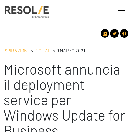
About Resolve
People
Servizi
ISPIRAZIONI
DIGITAL
9 MARZO 2021
Employee Engagement
Microsoft annuncia
Tecnologie
Leadership
People
Benessere Organizzativo & Sostenibile
Strategy
il deployment
Eventi
Performance Management
Future
service per
Digital
Ispirazioni
Strategy
Operation
Windows Update for
Formazione
Change Management
Safety
Business Process Improvement
Business
People & Process
Contatti