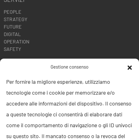
PEOPLE
STRATEGY
FUTURE
DIGITAL
OPERATION
SAFETY
POLITICHE AZIENDALI
Gestione consenso
Politica della Qualità
Per fornire la migliore esperienze, utilizziamo
ISO 9001
tecnologie come i cookie per memorizzare e/o
ISO 27001
Codice etico
accedere alle informazioni del dispositivo. Il consenso
Whistleblowing
a queste tecnologie ci consentirà di elaborare dati
Segnalazione Whistleblowing
Politica per la Parità di Genere
come il comportamento di navigazione o gli ID univoci
Regolamento Abusi e Molestie
su questo sito. Il mancato consenso o la revoca del
Politica per la sicurezza delle informazioni