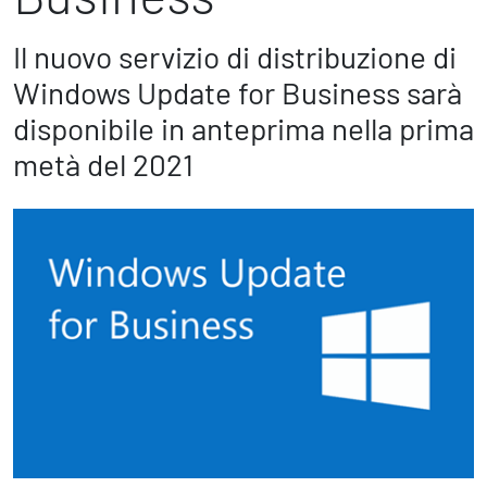
Marketing Strategico
Finanza Strategica
Il nuovo servizio di distribuzione di
231 Gestione Rischi
Windows Update for Business sarà
disponibile in anteprima nella prima
Future
metà del 2021
Innovazione
Sostenibilità
Collaborative Design
Social Impacts
Europe
Digital
Modern Infrastructure
Produttività & Lavoro in Team
Remote Working & Video e Audio Conferencing
Sicurezza & Conformità