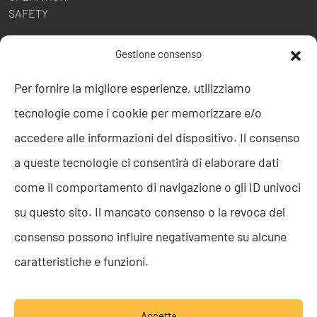
SAFETY
POLITICHE AZIENDALI
Gestione consenso
Politica della Qualità
Per fornire la migliore esperienze, utilizziamo
ISO 9001
tecnologie come i cookie per memorizzare e/o
ISO 27001
Codice etico
accedere alle informazioni del dispositivo. Il consenso
Whistleblowing
a queste tecnologie ci consentirà di elaborare dati
Segnalazione Whistleblowing
Politica per la Parità di Genere
come il comportamento di navigazione o gli ID univoci
Regolamento Abusi e Molestie
su questo sito. Il mancato consenso o la revoca del
Politica per la sicurezza delle informazioni
consenso possono influire negativamente su alcune
TEAM RESOLVE
caratteristiche e funzioni.
Lavora con noi
Accetta