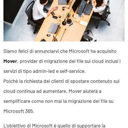
Business Intelligence, Analitiche e Intelligenza Artificiale
Sviluppo App
Operation
Smart Working
Efficientamento Aziendale
Siamo felici di annunciarvi che Microsoft ha acquisito
Project Management
Finanza & Gestione Economica
Mover
, provider di migrazione dei file sul cloud inclusi i
Risk Management
servizi di tipo admin-led e self-service.
Sistemi di Gestione
Poichè la richiesta dei clienti di spostare contenuto sul
cloud continua ad aumentare, Mover aiuterà a
Safety
semplificare come non mai la migrazione dei file su
Sicurezza sul Lavoro
Microsoft 365.
Assistenza Ambientale
Sicurezza Alimentare
Cyber Security
L’obiettivo di Microsoft è quello di supportare la