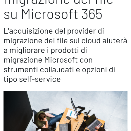
Marketing Strategico
su Microsoft 365
Finanza Strategica
231 Gestione Rischi
L'acquisizione del provider di
Future
migrazione dei file sul cloud aiuterà
Innovazione
a migliorare i prodotti di
Sostenibilità
migrazione Microsoft con
Collaborative Design
strumenti collaudati e opzioni di
Social Impacts
Europe
tipo self-service
Digital
Modern Infrastructure
Produttività & Lavoro in Team
Remote Working & Video e Audio Conferencing
Sicurezza & Conformità