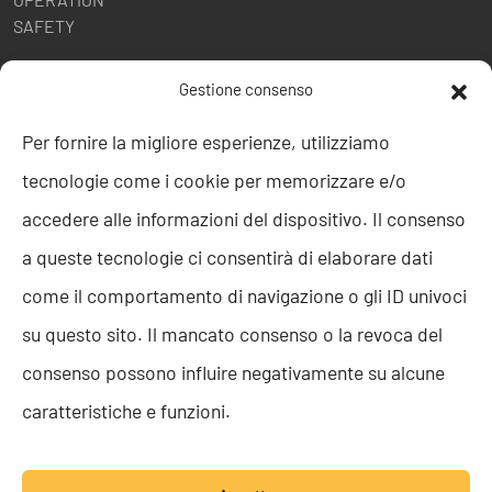
SAFETY
POLITICHE AZIENDALI
Gestione consenso
Politica della Qualità
Per fornire la migliore esperienze, utilizziamo
ISO 9001
tecnologie come i cookie per memorizzare e/o
ISO 27001
Codice etico
accedere alle informazioni del dispositivo. Il consenso
Whistleblowing
a queste tecnologie ci consentirà di elaborare dati
Segnalazione Whistleblowing
Politica per la Parità di Genere
come il comportamento di navigazione o gli ID univoci
Regolamento Abusi e Molestie
su questo sito. Il mancato consenso o la revoca del
Politica per la sicurezza delle informazioni
consenso possono influire negativamente su alcune
TEAM RESOLVE
caratteristiche e funzioni.
Lavora con noi