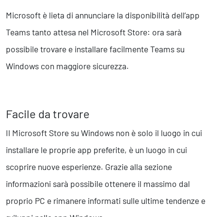
Business Intelligence, Analitiche e Intelligenza Artificiale
Microsoft è lieta di annunciare la disponibilità dell’app
Sviluppo App
Teams tanto attesa nel Microsoft Store: ora sarà
possibile trovare e installare facilmente Teams su
Operation
Windows con maggiore sicurezza.
Smart Working
Efficientamento Aziendale
Project Management
Finanza & Gestione Economica
Facile da trovare
Risk Management
Sistemi di Gestione
Il Microsoft Store su Windows non è solo il luogo in cui
installare le proprie app preferite, è un luogo in cui
Safety
scoprire nuove esperienze. Grazie alla sezione
Sicurezza sul Lavoro
informazioni sarà possibile ottenere il massimo dal
Assistenza Ambientale
Sicurezza Alimentare
proprio PC e rimanere informati sulle ultime tendenze e
Cyber Security