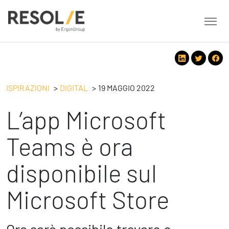
About Resolve
People
Servizi
ISPIRAZIONI
DIGITAL
19 MAGGIO 2022
Employee Engagement
L’app Microsoft
Tecnologie
Leadership
People
Benessere Organizzativo & Sostenibile
Strategy
Teams è ora
Eventi
Performance Management
Future
disponibile sul
Digital
Ispirazioni
Strategy
Operation
Microsoft Store
Formazione
Change Management
Safety
Business Process Improvement
People & Process
Contatti