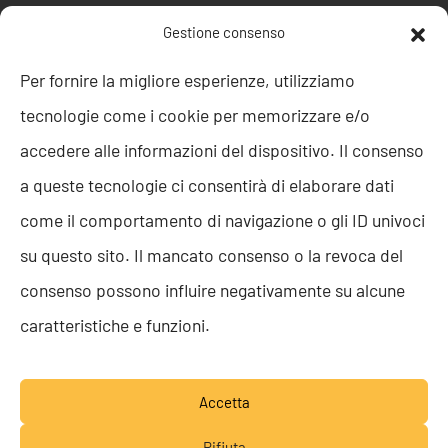
POLITICHE AZIENDALI
Gestione consenso
Politica della Qualità
Per fornire la migliore esperienze, utilizziamo
ISO 9001
tecnologie come i cookie per memorizzare e/o
ISO 27001
Codice etico
accedere alle informazioni del dispositivo. Il consenso
Whistleblowing
a queste tecnologie ci consentirà di elaborare dati
Segnalazione Whistleblowing
Politica per la Parità di Genere
come il comportamento di navigazione o gli ID univoci
Regolamento Abusi e Molestie
su questo sito. Il mancato consenso o la revoca del
Politica per la sicurezza delle informazioni
consenso possono influire negativamente su alcune
TEAM RESOLVE
caratteristiche e funzioni.
Lavora con noi
Accetta
Rifiuta