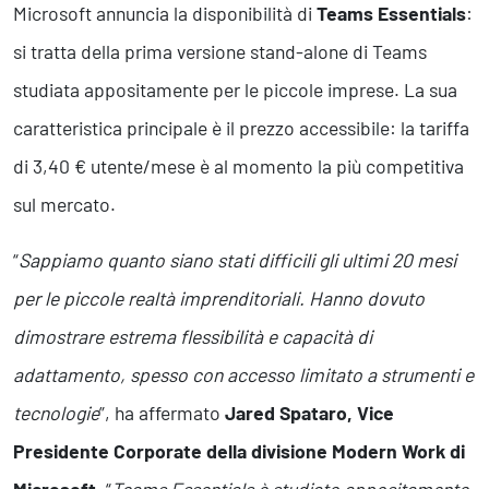
Business Intelligence, Analitiche e Intelligenza Artificiale
Microsoft annuncia la disponibilità di
Teams Essentials
:
Sviluppo App
si tratta della prima versione stand-alone di Teams
studiata appositamente per le piccole imprese. La sua
Operation
caratteristica principale è il prezzo accessibile: la tariffa
Smart Working
di 3,40 € utente/mese è al momento la più competitiva
Efficientamento Aziendale
Project Management
sul mercato.
Finanza & Gestione Economica
Risk Management
“
Sappiamo quanto siano stati difficili gli ultimi 20 mesi
Sistemi di Gestione
per le piccole realtà imprenditoriali. Hanno dovuto
dimostrare estrema flessibilità e capacità di
Safety
adattamento, spesso con accesso limitato a strumenti e
Sicurezza sul Lavoro
tecnologie
”, ha affermato
Jared Spataro, Vice
Assistenza Ambientale
Sicurezza Alimentare
Presidente Corporate della divisione Modern Work di
Cyber Security