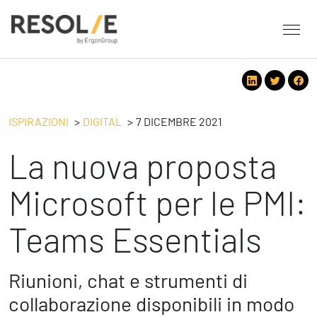
About Resolve
People
Servizi
ISPIRAZIONI
DIGITAL
7 DICEMBRE 2021
Employee Engagement
La nuova proposta
Tecnologie
Leadership
People
Benessere Organizzativo & Sostenibile
Strategy
Microsoft per le PMI:
Eventi
Performance Management
Future
Teams Essentials
Digital
Ispirazioni
Strategy
Operation
Formazione
Change Management
Safety
Riunioni, chat e strumenti di
Business Process Improvement
collaborazione disponibili in modo
People & Process
Contatti