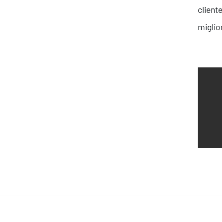
About Resolve
client
miglio
Ispirazioni