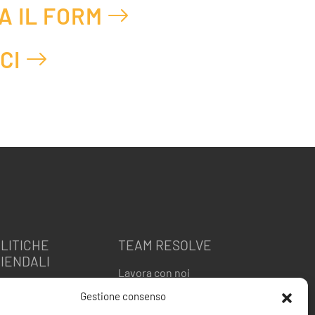
A IL FORM
CI
LITICHE
TEAM RESOLVE
IENDALI
Lavora con noi
itica della Qualità
Gestione consenso
 9001