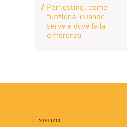
Pentesting: come
funziona, quando
enda
serve e dove fa la
differenza
CONTATTACI