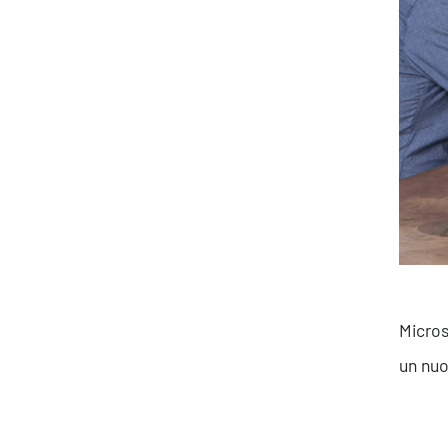
Produttività & Lavoro in Team
Remote Working & Video e Audio Conferencing
Sicurezza & Conformità
Business Intelligence, Analitiche e Intelligenza
Artificiale
Sviluppo App
Micros
un nuo