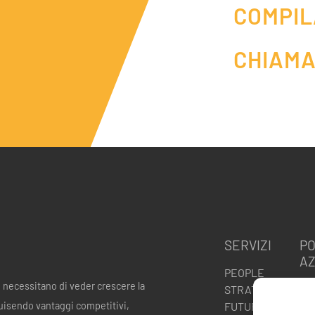
COMPIL
CHIAMA
SERVIZI
PO
AZ
PEOPLE
e necessitano di veder crescere la
Pol
STRATEGY
ISO
uisendo vantaggi competitivi,
FUTURE