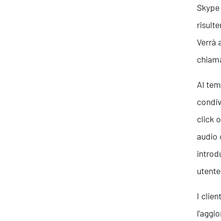
Skype 
risult
Verrà 
chiama
Al tem
condiv
click 
audio 
introd
utente
I clie
l’aggi