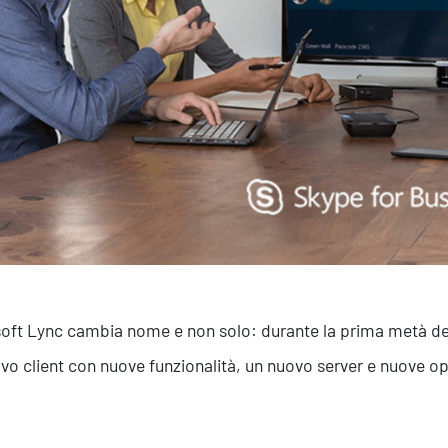
Efficientamento Aziendale
As
Project Management
Si
Finanza & Gestione Economica
Cy
Risk Management
Sistemi di Gestione
oft Lync cambia nome e non solo: durante la prima metà del 
vo client con nuove funzionalità, un nuovo server e nuove o