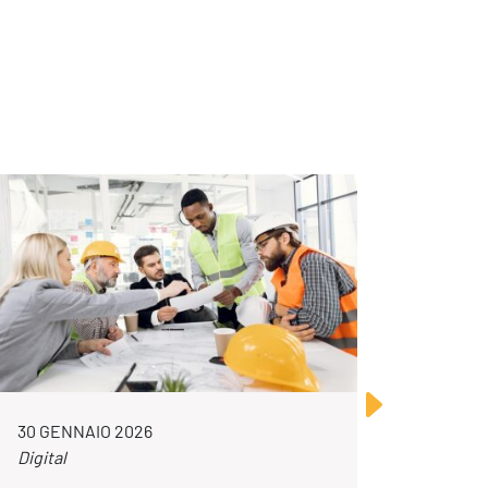
30 GENNAIO 2026
23 LUG
Digital
Digital