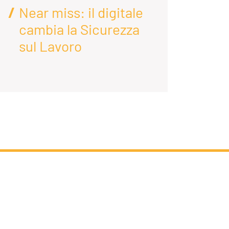
Near miss: il digitale
AI
cambia la Sicurezza
D
sul Lavoro