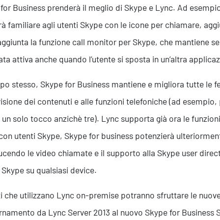
for Business prenderà il meglio di Skype e Lync. Ad esempio, l
erà familiare agli utenti Skype con le icone per chiamare, ag
aggiunta la funzione call monitor per Skype, che mantiene sem
ta attiva anche quando l’utente si sposta in un’altra applica
po stesso, Skype for Business mantiene e migliora tutte le fe
isione dei contenuti e alle funzioni telefoniche (ad esempio,
o un solo tocco anzichè tre). Lync supporta già ora le funzio
con utenti Skype, Skype for business potenzierà ulteriorment
ucendo le video chiamate e il supporto alla Skype user dire
 Skype su qualsiasi device.
nti che utilizzano Lync on-premise potranno sfruttare le nuo
ornamento da Lync Server 2013 al nuovo Skype for Business Se