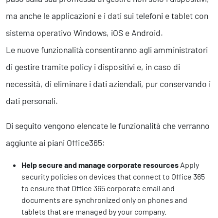
Business Intelligence, Analitiche e Intelligenza Artificiale
ma anche le applicazioni e i dati sui telefoni e tablet con
Sviluppo App
sistema operativo Windows, iOS e Android.
Le nuove funzionalità consentiranno agli amministratori
Operation
di gestire tramite policy i dispositivi e, in caso di
Smart Working
Efficientamento Aziendale
necessità, di eliminare i dati aziendali, pur conservando i
Project Management
dati personali.
Finanza & Gestione Economica
Risk Management
Di seguito vengono elencate le funzionalità che verranno
Sistemi di Gestione
aggiunte ai piani Office365:
Safety
Help secure and manage corporate resources
Apply
security policies on devices that connect to Office 365
Sicurezza sul Lavoro
to ensure that Office 365 corporate email and
Assistenza Ambientale
documents are synchronized only on phones and
Sicurezza Alimentare
tablets that are managed by your company.
Cyber Security