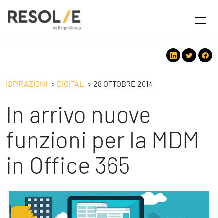
About Resolve
People
Servizi
ISPIRAZIONI
DIGITAL
28 OTTOBRE 2014
Employee Engagement
In arrivo nuove
Tecnologie
Leadership
People
Benessere Organizzativo & Sostenibile
Strategy
funzioni per la MDM
Eventi
Performance Management
Future
in Office 365
Digital
Ispirazioni
Strategy
Operation
Formazione
Change Management
Safety
Business Process Improvement
People & Process
Contatti