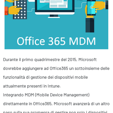
Marketing Strategico
Finanza Strategica
231 Gestione Rischi
Future
Innovazione
Sostenibilità
Collaborative Design
Social Impacts
Durante il primo quadrimestre del 2015, Microsoft
Europe
dovrebbe aggiungere ad Office365 un sottoinsieme delle
funzionalità di gestione dei dispositivi mobile
Digital
attualmente presenti in Intune.
Modern Infrastructure
Integrando MDM (Mobile Device Management)
Produttività & Lavoro in Team
Remote Working & Video e Audio Conferencing
direttamente in Office365, Microsoft avanzerà di un altro
Sicurezza & Conformità
paso sulla sua promessa di gestire non solo i dispositivi,