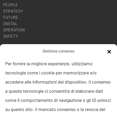
PEOPLE
STRATEGY
FUTURE
DIGITAL
OPERATION
SAFETY
POLITICHE AZIENDALI
Gestione consenso
Politica della Qualità
Per fornire la migliore esperienze, utilizziamo
ISO 9001
tecnologie come i cookie per memorizzare e/o
ISO 27001
Codice etico
accedere alle informazioni del dispositivo. Il consenso
Whistleblowing
a queste tecnologie ci consentirà di elaborare dati
Segnalazione Whistleblowing
Politica per la Parità di Genere
come il comportamento di navigazione o gli ID univoci
Regolamento Abusi e Molestie
su questo sito. Il mancato consenso o la revoca del
Politica per la sicurezza delle informazioni