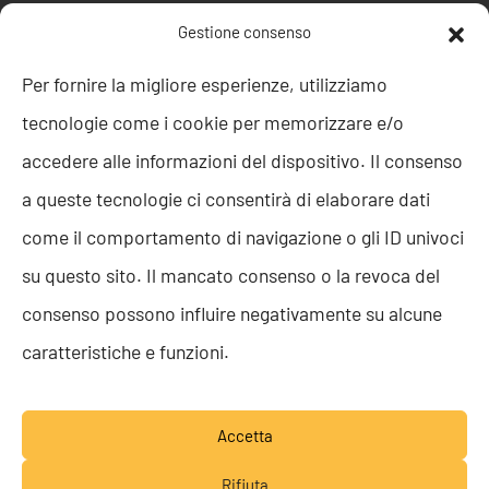
POLITICHE AZIENDALI
Gestione consenso
Politica della Qualità
Per fornire la migliore esperienze, utilizziamo
ISO 9001
tecnologie come i cookie per memorizzare e/o
ISO 27001
Codice etico
accedere alle informazioni del dispositivo. Il consenso
Whistleblowing
a queste tecnologie ci consentirà di elaborare dati
Segnalazione Whistleblowing
Politica per la Parità di Genere
come il comportamento di navigazione o gli ID univoci
Regolamento Abusi e Molestie
su questo sito. Il mancato consenso o la revoca del
Politica per la sicurezza delle informazioni
consenso possono influire negativamente su alcune
TEAM RESOLVE
caratteristiche e funzioni.
Lavora con noi
Accetta
Rifiuta