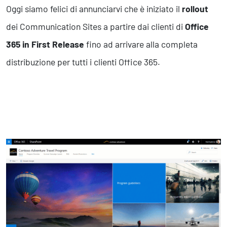
Business Intelligence, Analitiche e Intelligenza Artificiale
Oggi siamo felici di annunciarvi che è iniziato il
rollout
Sviluppo App
dei Communication Sites a partire dai clienti di
Office
365 in First Release
fino ad arrivare alla completa
Operation
distribuzione per tutti i clienti Office 365.
Smart Working
Efficientamento Aziendale
Project Management
Finanza & Gestione Economica
Risk Management
Sistemi di Gestione
Safety
Sicurezza sul Lavoro
Assistenza Ambientale
Sicurezza Alimentare
Cyber Security