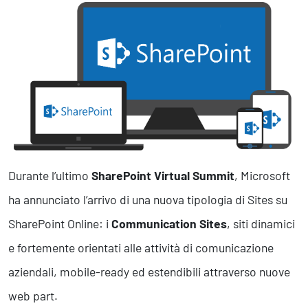
Marketing Strategico
Finanza Strategica
231 Gestione Rischi
Future
Innovazione
Sostenibilità
Collaborative Design
Social Impacts
Europe
Durante l’ultimo
SharePoint Virtual Summit
, Microsoft
ha annunciato l’arrivo di una nuova tipologia di Sites su
Digital
SharePoint Online: i
Communication Sites
, siti dinamici
e fortemente orientati alle attività di comunicazione
Modern Infrastructure
Produttività & Lavoro in Team
aziendali, mobile-ready ed estendibili attraverso nuove
Remote Working & Video e Audio Conferencing
web part.
Sicurezza & Conformità