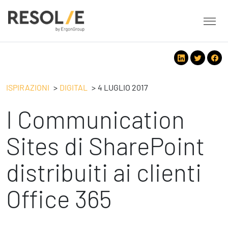
About Resolve
People
Servizi
ISPIRAZIONI
DIGITAL
4 LUGLIO 2017
Employee Engagement
I Communication
Tecnologie
Leadership
People
Benessere Organizzativo & Sostenibile
Strategy
Sites di SharePoint
Eventi
Performance Management
Future
distribuiti ai clienti
Digital
Ispirazioni
Strategy
Operation
Office 365
Formazione
Change Management
Safety
Business Process Improvement
People & Process
Contatti