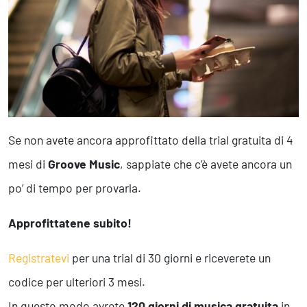
Marketing Strategico
Finanza Strategica
231 Gestione Rischi
Future
Innovazione
Sostenibilità
Se non avete ancora approfittato della trial gratuita di 4
Collaborative Design
Social Impacts
mesi di
Groove Music
, sappiate che c’è avete ancora un
Europe
po’ di tempo per provarla.
Approfittatene subito!
Digital
Modern Infrastructure
Registratevi
per una trial di 30 giorni e riceverete un
Produttività & Lavoro in Team
Remote Working & Video e Audio Conferencing
codice per ulteriori 3 mesi.
Sicurezza & Conformità
In questo modo avrete
120 giorni di musica gratuita
in