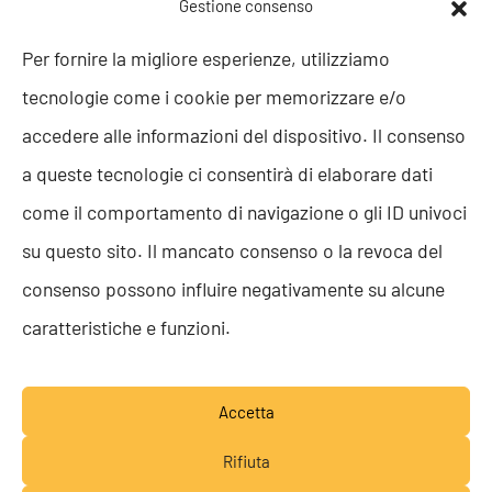
POLITICHE AZIENDALI
Gestione consenso
Politica della Qualità
Per fornire la migliore esperienze, utilizziamo
ISO 9001
tecnologie come i cookie per memorizzare e/o
ISO 27001
Codice etico
accedere alle informazioni del dispositivo. Il consenso
Whistleblowing
a queste tecnologie ci consentirà di elaborare dati
Segnalazione Whistleblowing
Politica per la Parità di Genere
come il comportamento di navigazione o gli ID univoci
Regolamento Abusi e Molestie
su questo sito. Il mancato consenso o la revoca del
Politica per la sicurezza delle informazioni
consenso possono influire negativamente su alcune
TEAM RESOLVE
caratteristiche e funzioni.
Lavora con noi
Accetta
Rifiuta