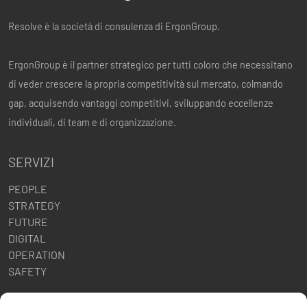
Resolve è la società di consulenza di ErgonGroup.
ErgonGroup è il partner strategico per tutti coloro che necessitano
di veder crescere la propria competitività sul mercato, colmando
gap, acquisendo vantaggi competitivi, sviluppando eccellenze
individuali, di team e di organizzazione.
SERVIZI
PEOPLE
STRATEGY
FUTURE
DIGITAL
OPERATION
SAFETY