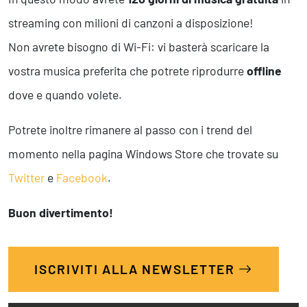
Business Intelligence, Analitiche e Intelligenza Artificiale
streaming con milioni di canzoni a disposizione!
Sviluppo App
Non avrete bisogno di Wi-Fi: vi basterà scaricare la
vostra musica preferita che potrete riprodurre
offline
Operation
dove e quando volete.
Smart Working
Efficientamento Aziendale
Project Management
Potrete inoltre rimanere al passo con i trend del
Finanza & Gestione Economica
momento nella pagina Windows Store che trovate su
Risk Management
Twitter
e
Facebook
.
Sistemi di Gestione
Buon divertimento!
Safety
Sicurezza sul Lavoro
Assistenza Ambientale
ISCRIVITI ALLA NEWSLETTER
Sicurezza Alimentare
Cyber Security