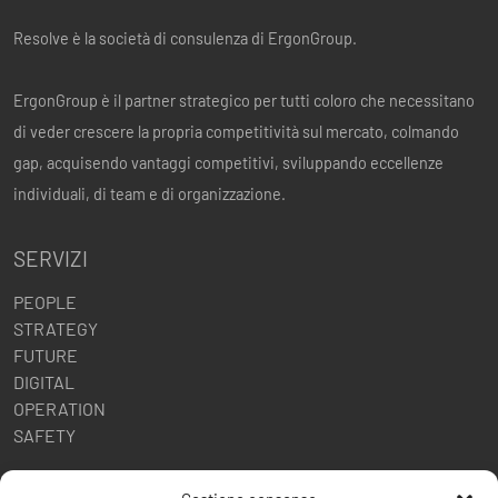
Resolve è la società di consulenza di ErgonGroup.
ErgonGroup è il partner strategico per tutti coloro che necessitano
di veder crescere la propria competitività sul mercato, colmando
gap, acquisendo vantaggi competitivi, sviluppando eccellenze
individuali, di team e di organizzazione.
SERVIZI
PEOPLE
STRATEGY
FUTURE
DIGITAL
OPERATION
SAFETY
POLITICHE AZIENDALI