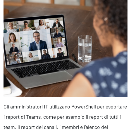
Marketing Strategico
Finanza Strategica
231 Gestione Rischi
Future
Innovazione
Sostenibilità
Collaborative Design
Social Impacts
Europe
Digital
Modern Infrastructure
Gli amministratori IT utilizzano PowerShell per esportare
Produttività & Lavoro in Team
i report di Teams, come per esempio il report di tutti i
Remote Working & Video e Audio Conferencing
Sicurezza & Conformità
team, il report dei canali, i membri e l’elenco dei