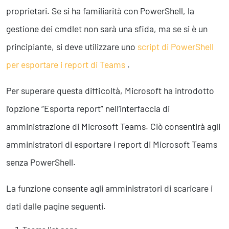
Business Intelligence, Analitiche e Intelligenza Artificiale
proprietari. Se si ha familiarità con PowerShell, la
Sviluppo App
gestione dei cmdlet non sarà una sfida, ma se si è un
principiante, si deve utilizzare uno
script di PowerShell
Operation
per esportare i report di Teams
.
Smart Working
Efficientamento Aziendale
Per superare questa difficoltà, Microsoft ha introdotto
Project Management
Finanza & Gestione Economica
l’opzione “Esporta report” nell’interfaccia di
Risk Management
amministrazione di Microsoft Teams. Ciò consentirà agli
Sistemi di Gestione
amministratori di esportare i report di Microsoft Teams
senza PowerShell.
Safety
Sicurezza sul Lavoro
La funzione consente agli amministratori di scaricare i
Assistenza Ambientale
dati dalle pagine seguenti.
Sicurezza Alimentare
Cyber Security