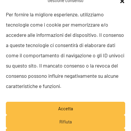
Gestione consenso
Politica della Qualità
Per fornire la migliore esperienze, utilizziamo
ISO 9001
tecnologie come i cookie per memorizzare e/o
ISO 27001
Codice etico
accedere alle informazioni del dispositivo. Il consenso
Whistleblowing
a queste tecnologie ci consentirà di elaborare dati
Segnalazione Whistleblowing
Politica per la Parità di Genere
come il comportamento di navigazione o gli ID univoci
Regolamento Abusi e Molestie
su questo sito. Il mancato consenso o la revoca del
Politica per la sicurezza delle informazioni
consenso possono influire negativamente su alcune
TEAM RESOLVE
caratteristiche e funzioni.
Lavora con noi
Accetta
Rifiuta