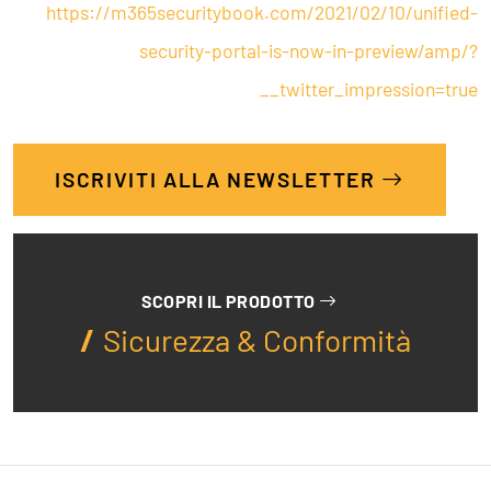
https://m365securitybook.com/2021/02/10/unified-
security-portal-is-now-in-preview/amp/?
__twitter_impression=true
ISCRIVITI ALLA NEWSLETTER
SCOPRI IL PRODOTTO
Sicurezza & Conformità