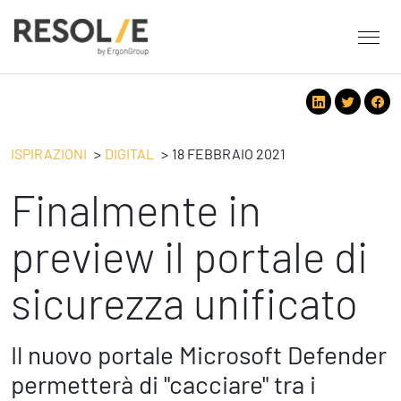
About Resolve
People
Servizi
ISPIRAZIONI
DIGITAL
18 FEBBRAIO 2021
Employee Engagement
Finalmente in
Tecnologie
Leadership
People
Benessere Organizzativo & Sostenibile
Strategy
preview il portale di
Eventi
Performance Management
Future
sicurezza unificato
Digital
Ispirazioni
Strategy
Operation
Formazione
Change Management
Safety
Il nuovo portale Microsoft Defender
Business Process Improvement
permetterà di "cacciare" tra i
People & Process
Contatti