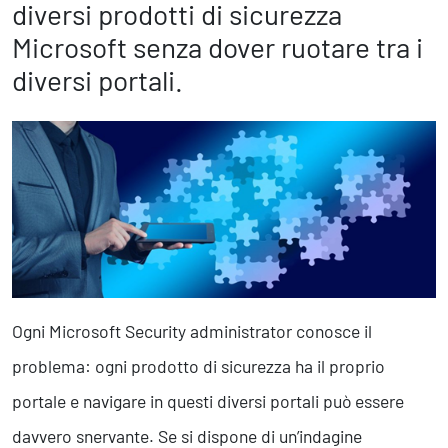
Marketing Strategico
diversi prodotti di sicurezza
Finanza Strategica
Microsoft senza dover ruotare tra i
231 Gestione Rischi
diversi portali.
Future
Innovazione
Sostenibilità
Collaborative Design
Social Impacts
Europe
Digital
Ogni Microsoft Security administrator conosce il
Modern Infrastructure
problema: ogni prodotto di sicurezza ha il proprio
Produttività & Lavoro in Team
portale e navigare in questi diversi portali può essere
Remote Working & Video e Audio Conferencing
Sicurezza & Conformità
davvero snervante. Se si dispone di un’indagine