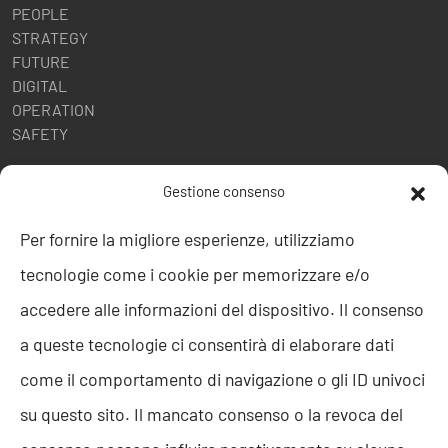
PEOPLE
STRATEGY
FUTURE
DIGITAL
OPERATION
SAFETY
POLITICHE AZIENDALI
Gestione consenso
Politica della Qualità
Per fornire la migliore esperienze, utilizziamo
ISO 9001
tecnologie come i cookie per memorizzare e/o
ISO 27001
Codice etico
accedere alle informazioni del dispositivo. Il consenso
Whistleblowing
a queste tecnologie ci consentirà di elaborare dati
Segnalazione Whistleblowing
Politica per la Parità di Genere
come il comportamento di navigazione o gli ID univoci
Regolamento Abusi e Molestie
su questo sito. Il mancato consenso o la revoca del
Politica per la sicurezza delle informazioni