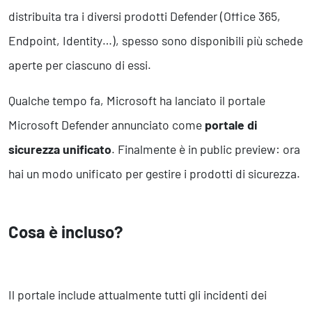
Business Intelligence, Analitiche e Intelligenza Artificiale
distribuita tra i diversi prodotti Defender (Office 365,
Sviluppo App
Endpoint, Identity…), spesso sono disponibili più schede
aperte per ciascuno di essi.
Operation
Smart Working
Qualche tempo fa, Microsoft ha lanciato il portale
Efficientamento Aziendale
Microsoft Defender annunciato come
portale di
Project Management
Finanza & Gestione Economica
sicurezza unificato
. Finalmente è in public preview: ora
Risk Management
hai un modo unificato per gestire i prodotti di sicurezza.
Sistemi di Gestione
Cosa è incluso?
Safety
Sicurezza sul Lavoro
Assistenza Ambientale
Sicurezza Alimentare
Il portale include attualmente tutti gli incidenti dei
Cyber Security