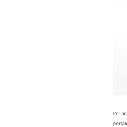
Produttività & Lavoro in Team
Remote Working & Video e Audio Conferencing
Sicurezza & Conformità
Business Intelligence, Analitiche e Intelligenza
Artificiale
Sviluppo App
Per an
portal