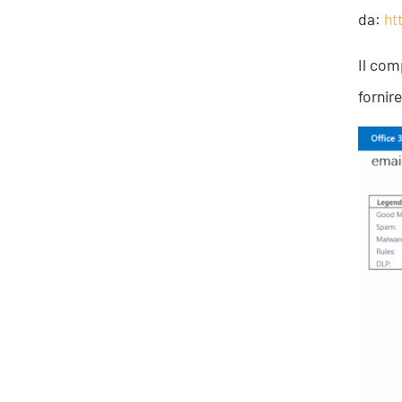
da:
ht
Il com
fornir