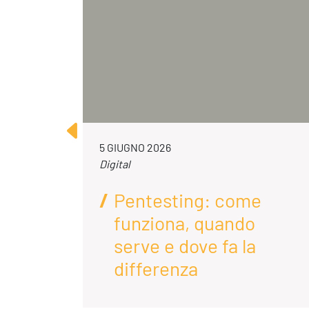
5 GIUGNO 2026
Digital
Pentesting: come
funziona, quando
enda
serve e dove fa la
differenza