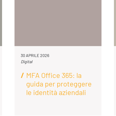
30 APRILE 2026
Digital
MFA Office 365: la
guida per proteggere
le identità aziendali