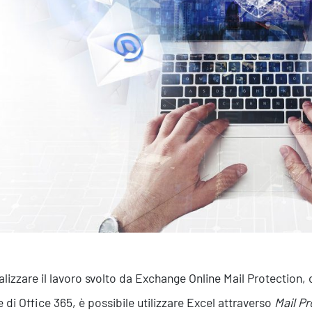
Efficientamento Aziendale
As
Project Management
Si
Finanza & Gestione Economica
Cy
Risk Management
Sistemi di Gestione
alizzare il lavoro svolto da Exchange Online Mail Protection, ol
e di Office 365, è possibile utilizzare Excel attraverso
Mail Pr