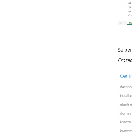
Se per
Protec
About Resolve