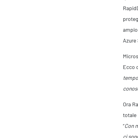
RapidD
proteg
ampio 
Azure 
Ispirazioni
Micros
Ecco q
tempo 
conosc
Ora Ra
totale
“
Con m
ci son