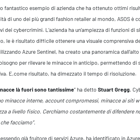
ro fantastico esempio di azienda che ha ottenuto ottimi risul
lità di uno dei più grandi fashion retailer al mondo, ASOS è 
ivi dei cybercrimini. L’azienda ha un’ampiezza di funzioni di s
o, le è risultato difficile ottenere una visuale comprensiva del
tilizzando Azure Sentinel, ha creato una panoramica dall’alto 
bisogno per rilevare le minacce in anticipo, permettendo di 
iva. E,come risultato, ha dimezzato il tempo di risoluzione.
nacce là fuori sono tantissime
” ha detto
Stuart Gregg
, Cy
no minacce interne, account compromessi, minacce ai siti web
zza a livello fisico. Cerchiamo costantemente di difendere noi 
 che facciamo”.
essendo già fruitore di servizi Azure, ha identificato in Azu