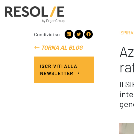
ISPIRA
Condividi su
Az
TORNA AL BLOG
People
Employee Engagement
ra
ISCRIVITI ALLA
Leadership
NEWSLETTER
Benessere Organizzativo & Sostenibile
Performance Management
Il S
inte
gene
Digital
Modern Infrastructure