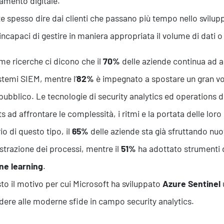
mento digitale.
te spesso dire dai clienti che passano più tempo nello svilup
incapaci di gestire in maniera appropriata il volume di dati o l’
ime ricerche ci dicono che il
70%
delle aziende continua ad a
stemi SIEM, mentre l’
82%
è impegnato a spostare un gran vol
pubblico. Le tecnologie di security analytics ed operations de
ts ad affrontare le complessità, i ritmi e la portata delle lor
io di questo tipo, il
65%
delle aziende sta già sfruttando nu
estrazione dei processi, mentre il
51%
ha adottato strumenti d
ne learning
.
to il motivo per cui Microsoft ha sviluppato
Azure Sentinel
dere alle moderne sfide in campo security analytics.