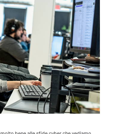
sistenza Ambientale
curezza Alimentare
ber Security
de molto bene alle sfide cyber che vediamo