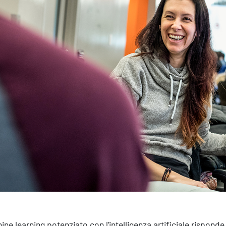
Efficientamento Aziendale
As
Project Management
Si
Finanza & Gestione Economica
Cy
Risk Management
Sistemi di Gestione
hine learning potenziato con l’intelligenza artificiale rispon