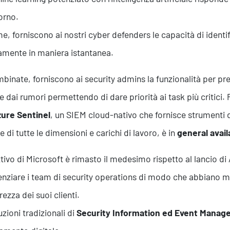
orno.
e, forniscono ai nostri cyber defenders le capacità di identif
amente in maniera istantanea.
binate, forniscono ai security admins la funzionalità per preve
e dai rumori permettendo di dare priorità ai task più critici. 
ure Sentinel
, un SIEM cloud-nativo che fornisce strumenti di 
e di tutte le dimensioni e carichi di lavoro, è in
general availa
ttivo di Microsoft è rimasto il medesimo rispetto al lancio di
enziare i team di security operations di modo che abbiano ma
rezza dei suoi clienti.
uzioni tradizionali di
Security Information ed Event Manag