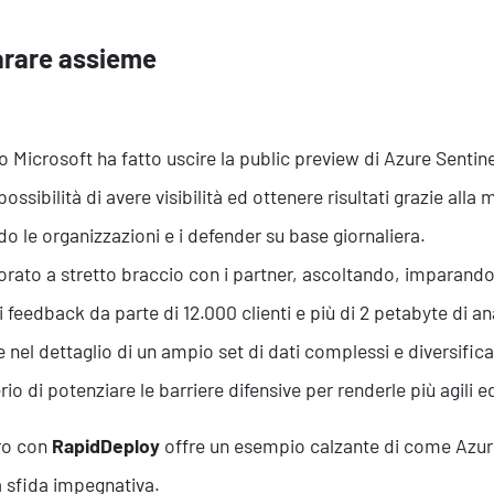
rare assieme
 Microsoft ha fatto uscire la public preview di Azure Sentine
possibilità di avere visibilità ed ottenere risultati grazie all
do le organizzazioni e i defender su base giornaliera.
orato a stretto braccio con i partner, ascoltando, imparand
Servizi
ti feedback da parte di 12.000 clienti e più di 2 petabyte di an
e nel dettaglio di un ampio set di dati complessi e diversific
rio di potenziare le barriere difensive per renderle più agili 
oro con
RapidDeploy
offre un esempio calzante di come Azur
 sfida impegnativa.