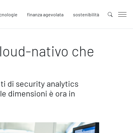
cnologie
finanza agevolata
sostenibilità
cloud-nativo che
uture
novazione
tenibilità
llaborative Design
cial Impacts
i di security analytics
rope
 le dimensioni è ora in
afety
urezza sul Lavoro