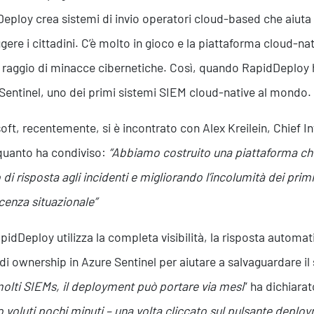
eploy crea sistemi di invio operatori cloud-based che aiuta 
gere i cittadini. C’è molto in gioco e la piattaforma cloud-na
raggio di minacce cibernetiche. Così, quando RapidDeploy 
Sentinel, uno dei primi sistemi SIEM cloud-native al mondo.
Formazione
oft, recentemente, si è incontrato con Alex Kreilein, Chief I
uanto ha condiviso:
“Abbiamo costruito una piattaforma che 
di risposta agli incidenti e migliorando l’incolumità dei pri
enza situazionale”
pidDeploy utilizza la completa visibilità, la risposta automa
 di ownership in Azure Sentinel per aiutare a salvaguardare il
olti SIEMs, il deployment può portare via mesi
” ha dichiarat
o voluti pochi minuti – una volta cliccato sul pulsante deploym