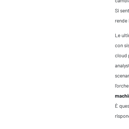
cambia
Si sen
rende 
Le ult
con si
cloud 
analys
scenar
l’orch
machi
È ques
rispon