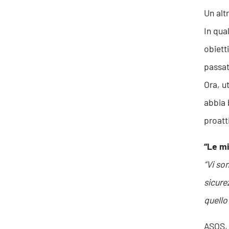
Un alt
In qua
obiett
passat
Ora, u
abbia 
proatt
“Le mi
“Vi so
sicure
quello
ASOS, 