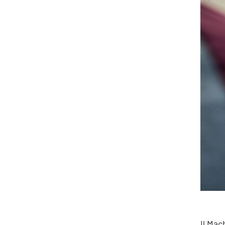
Produttività & Lavoro in Team
Remote Working & Video e Audio Conferencing
Sicurezza & Conformità
Business Intelligence, Analitiche e Intelligenza
Artificiale
Sviluppo App
Il Mac