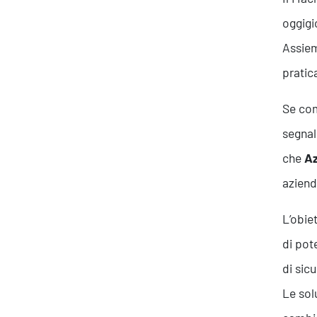
oggigi
Assiem
pratic
Se com
segnal
che
Az
aziend
L’obie
di pot
di sicu
Le sol