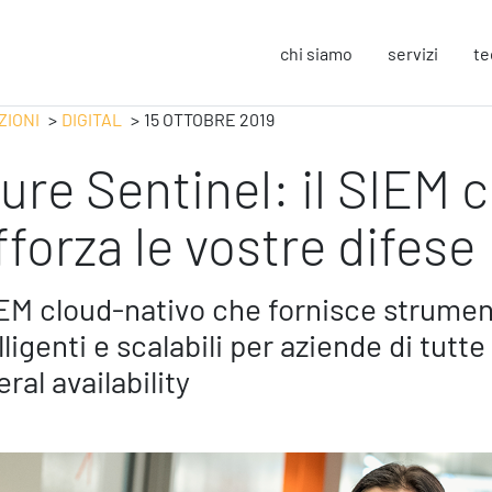
chi siamo
servizi
te
ZIONI
DIGITAL
15 OTTOBRE 2019
ure Sentinel: il SIEM 
Strategy
F
Change Management
In
fforza le vostre difese
Business Process Improvement
Sos
People & Process
Co
Marketing Strategico
So
IEM cloud-nativo che fornisce strument
Finanza Strategica
Eu
lligenti e scalabili per aziende di tutte
231 Gestione Rischi
ral availability
Operation
S
Smart Working
Sic