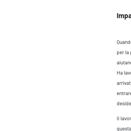
Impa
Quando
per la 
aiutan
Ha lav
About Resolve
arriva
entrar
deside
Il lav
questa