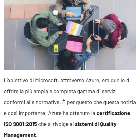
Marketing Strategico
Finanza Strategica
231 Gestione Rischi
Future
Innovazione
Sostenibilità
Collaborative Design
Social Impacts
Europe
L’obiettivo di Microsoft, attraverso Azure, era quello di
offrire la più ampia e completa gamma di servizi
Digital
conformi alle normative. È per questo che questa notizia
è così importante: Azure ha ottenuto la
certificazione
Modern Infrastructure
Produttività & Lavoro in Team
ISO 9001:2015
che si rivolge ai
sistemi di Quality
Remote Working & Video e Audio Conferencing
Management
.
Sicurezza & Conformità