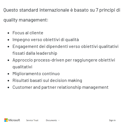
Business Intelligence, Analitiche e Intelligenza Artificiale
Sviluppo App
Questo standard internazionale è basato su 7 principi di
quality management:
Operation
Focus al cliente
Smart Working
Impegno verso obiettivi di qualità
Efficientamento Aziendale
Engagement dei dipendenti verso obiettivi qualitativi
Project Management
fissati dalla leadership
Finanza & Gestione Economica
Approccio process-driven per raggiungere obiettivi
Risk Management
qualitativi
Sistemi di Gestione
Miglioramento continuo
Risultati basati sul decision making
Customer and partner relationship management
Safety
Sicurezza sul Lavoro
Assistenza Ambientale
Sicurezza Alimentare
Cyber Security