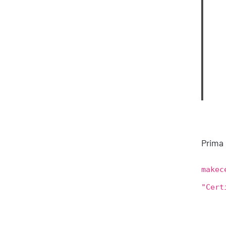
Prima 
makec
"Cert