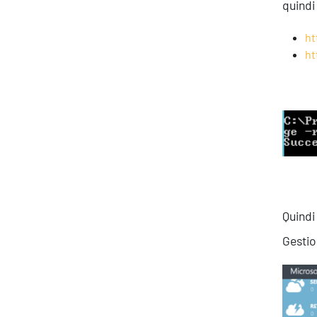
quindi 
ht
ht
Quindi
Gestio