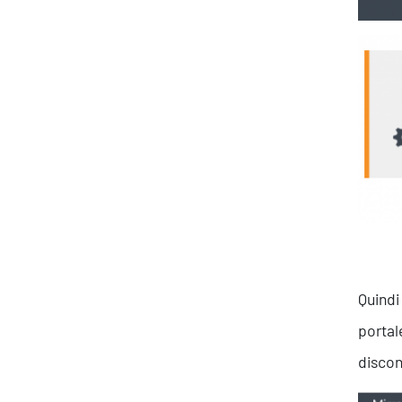
Quindi
portal
discon