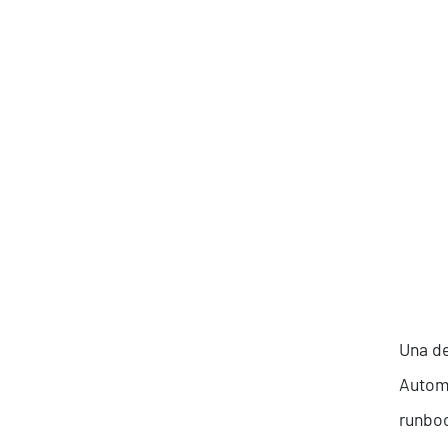
Produttività & Lavoro in Team
Remote Working & Video e Audio Conferencing
Sicurezza & Conformità
Business Intelligence, Analitiche e Intelligenza
Artificiale
Sviluppo App
Una de
Automa
runboo