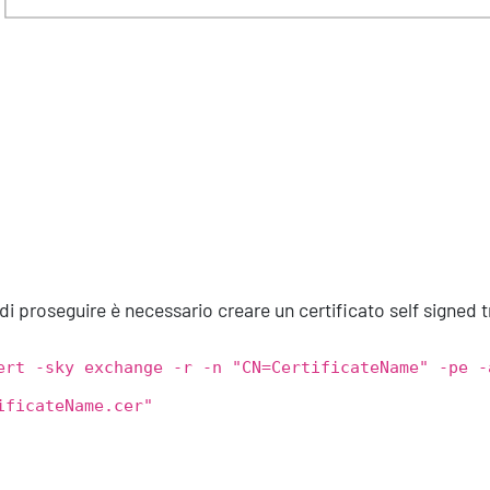
di proseguire è necessario creare un certificato self signed
ert -sky exchange -r -n "CN=CertificateName" -pe -
ificateName.cer"