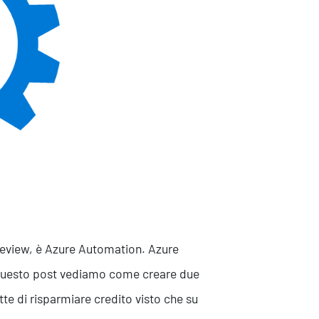
sistenza Ambientale
curezza Alimentare
ber Security
preview, è Azure Automation. Azure
questo post vediamo come creare due
e di risparmiare credito visto che su