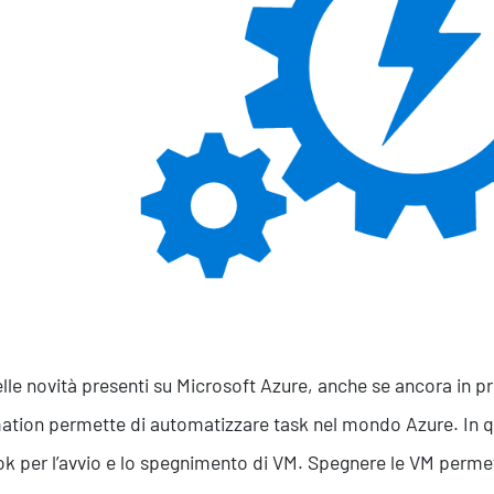
Efficientamento Aziendale
As
Project Management
Si
Finanza & Gestione Economica
Cy
Risk Management
Sistemi di Gestione
lle novità presenti su Microsoft Azure, anche se ancora in 
tion permette di automatizzare task nel mondo Azure. In 
k per l’avvio e lo spegnimento di VM. Spegnere le VM permett