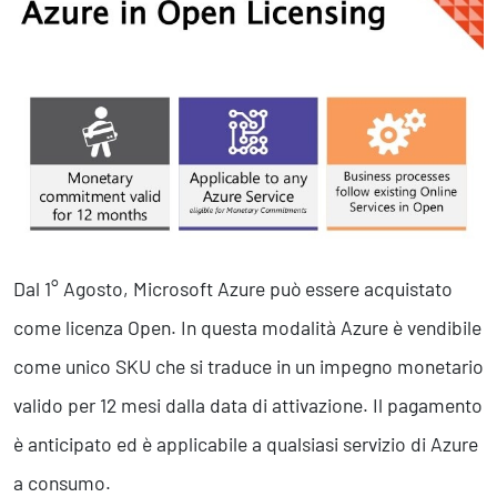
Marketing Strategico
Finanza Strategica
231 Gestione Rischi
Future
Innovazione
Sostenibilità
Collaborative Design
Social Impacts
Europe
Dal 1° Agosto, Microsoft Azure può essere acquistato
come licenza Open. In questa modalità Azure è vendibile
Digital
come unico SKU che si traduce in un impegno monetario
Modern Infrastructure
valido per 12 mesi dalla data di attivazione. Il pagamento
Produttività & Lavoro in Team
è anticipato ed è applicabile a qualsiasi servizio di Azure
Remote Working & Video e Audio Conferencing
Sicurezza & Conformità
a consumo.