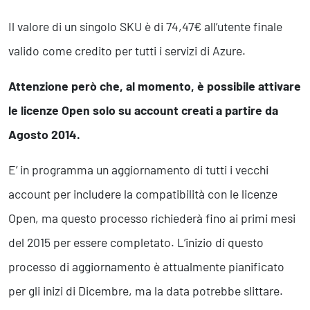
Business Intelligence, Analitiche e Intelligenza Artificiale
Sviluppo App
Il valore di un singolo SKU è di 74,47€ all’utente finale
valido come credito per tutti i servizi di Azure.
Operation
Attenzione però che, al momento, è possibile attivare
Smart Working
le licenze Open solo su account creati a partire da
Efficientamento Aziendale
Project Management
Agosto 2014.
Finanza & Gestione Economica
Risk Management
E’ in programma un aggiornamento di tutti i vecchi
Sistemi di Gestione
account per includere la compatibilità con le licenze
Open, ma questo processo richiederà fino ai primi mesi
Safety
del 2015 per essere completato. L’inizio di questo
Sicurezza sul Lavoro
processo di aggiornamento è attualmente pianificato
Assistenza Ambientale
Sicurezza Alimentare
per gli inizi di Dicembre, ma la data potrebbe slittare.
Cyber Security