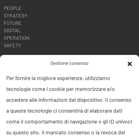
PEOPLE
STRATEGY
FUTURE
DIGITAL
OPERATION
SAFETY
POLITICHE AZIENDALI
Gestione consenso
Politica della Qualità
Per fornire la migliore esperienze, utilizziamo
ISO 9001
tecnologie come i cookie per memorizzare e/o
ISO 27001
Codice etico
accedere alle informazioni del dispositivo. Il consenso
Whistleblowing
a queste tecnologie ci consentirà di elaborare dati
Segnalazione Whistleblowing
Politica per la Parità di Genere
come il comportamento di navigazione o gli ID univoci
Regolamento Abusi e Molestie
su questo sito. Il mancato consenso o la revoca del
Politica per la sicurezza delle informazioni