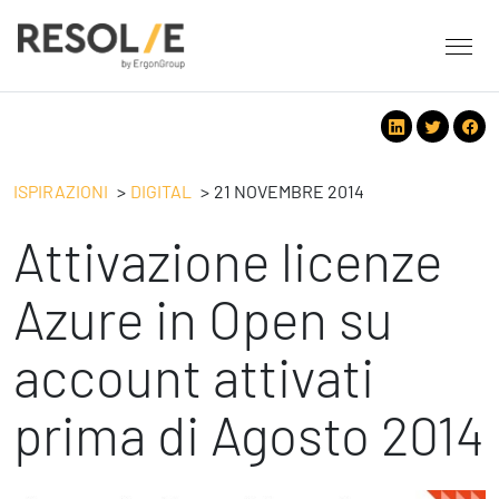
About Resolve
People
Servizi
ISPIRAZIONI
DIGITAL
21 NOVEMBRE 2014
Employee Engagement
Attivazione licenze
Tecnologie
Leadership
People
Benessere Organizzativo & Sostenibile
Strategy
Azure in Open su
Eventi
Performance Management
Future
account attivati
Digital
Ispirazioni
Strategy
Operation
prima di Agosto 2014
Formazione
Change Management
Safety
Business Process Improvement
People & Process
Contatti