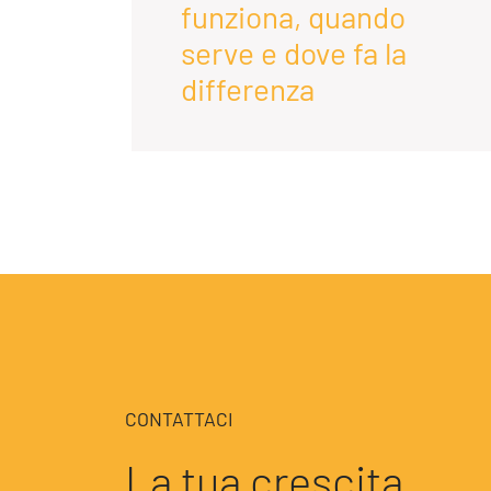
funziona, quando
enda
serve e dove fa la
differenza
CONTATTACI
La tua crescita