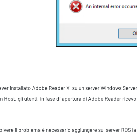
Efficientamento Aziendale
As
Project Management
Si
Finanza & Gestione Economica
Cy
Risk Management
Sistemi di Gestione
ver installato Adobe Reader XI su un server Windows Serve
n Host, gli utenti, in fase di apertura di Adobe Reader ricev
solvere il problema è necessario aggiungere sul server RDS la