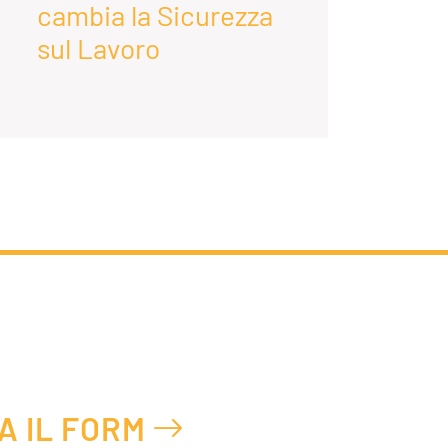
cambia la Sicurezza
D
sul Lavoro
A IL FORM