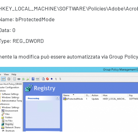
 HKEY_LOCAL_MACHINE\SOFTWARE\Policies\Adobe\Acroba
 Name: bProtectedMode
Data: 0
 Type: REG_DWORD
ente la modifica può essere automatizzata via Group Policy