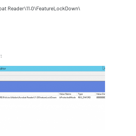
t Reader\11.0\FeatureLockDown\
: