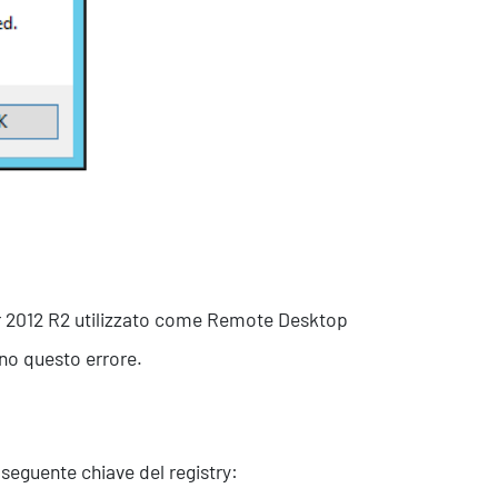
sistenza Ambientale
curezza Alimentare
ber Security
r 2012 R2 utilizzato come Remote Desktop
ono questo errore.
 seguente chiave del registry: