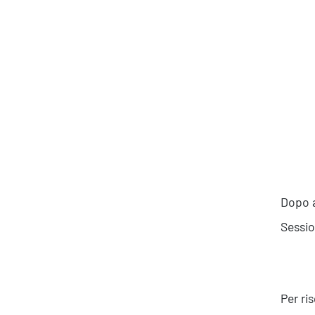
Produttività & Lavoro in Team
Remote Working & Video e Audio Conferencing
Sicurezza & Conformità
Business Intelligence, Analitiche e Intelligenza
Artificiale
Sviluppo App
Dopo a
Sessio
Per ri