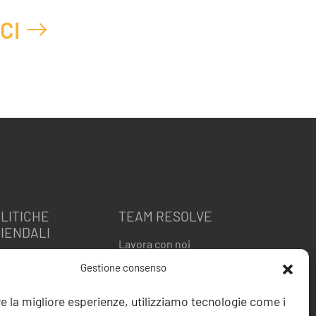
CI
LITICHE
TEAM RESOLVE
IENDALI
Lavora con noi
itica della Qualità
Gestione consenso
 9001
O 27001
re la migliore esperienze, utilizziamo tecnologie come i
ice etico