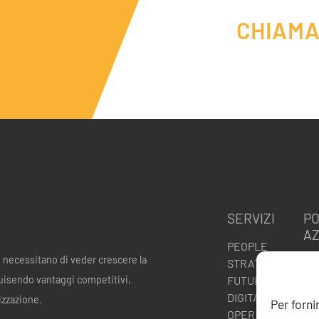
CHIAMA
SERVIZI
PO
AZ
PEOPLE
e necessitano di veder crescere la
Pol
STRATEGY
ISO
uisendo vantaggi competitivi,
FUTURE
IS
DIGITAL
izzazione.
Per forni
Cod
OPERATION