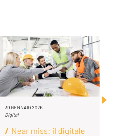
Contatti
30 GENNAIO 2026
23 LUG
Digital
Digital
Near miss: il digitale
AI