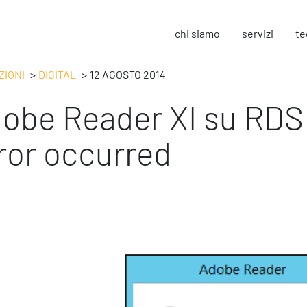
chi siamo
servizi
te
ZIONI
DIGITAL
12 AGOSTO 2014
obe Reader XI su RDS 
Strategy
F
Change Management
In
ror occurred
Business Process Improvement
Sos
People & Process
Co
Marketing Strategico
So
Finanza Strategica
Eu
231 Gestione Rischi
Operation
S
Smart Working
Sic