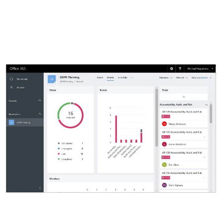
Business Intelligence, Analitiche e Intelligenza Artificiale
Sviluppo App
Operation
Smart Working
Efficientamento Aziendale
Project Management
Finanza & Gestione Economica
Risk Management
Sistemi di Gestione
Safety
Sicurezza sul Lavoro
Assistenza Ambientale
Sicurezza Alimentare
Cyber Security