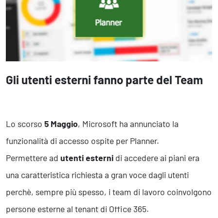
Marketing Strategico
Finanza Strategica
231 Gestione Rischi
Future
Innovazione
Gli utenti esterni fanno parte del Team
Sostenibilità
Collaborative Design
Social Impacts
Lo scorso
5 Maggio
, Microsoft ha annunciato la
Europe
funzionalità di accesso ospite per Planner.
Permettere ad
utenti esterni
di accedere ai piani era
Digital
una caratteristica richiesta a gran voce dagli utenti
Modern Infrastructure
Produttività & Lavoro in Team
perchè, sempre più spesso, i team di lavoro coinvolgono
Remote Working & Video e Audio Conferencing
persone esterne al tenant di Office 365.
Sicurezza & Conformità