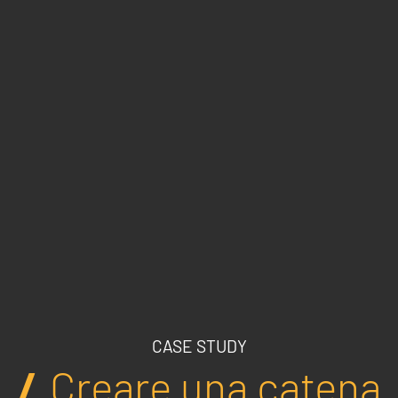
Marketing Strategico
Finanza Strategica
231 Gestione Rischi
Future
Innovazione
Sostenibilità
Collaborative Design
Social Impacts
Europe
Digital
Modern Infrastructure
Produttività & Lavoro in Team
CASE STUDY
Remote Working & Video e Audio Conferencing
Creare una catena
Sicurezza & Conformità