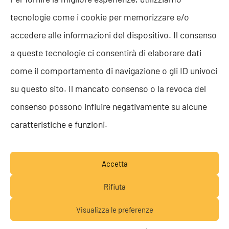
HENGE Società Benefit: innovazione
tecnologie come i cookie per memorizzare e/o
che valorizza il territorio
accedere alle informazioni del dispositivo. Il consenso
a queste tecnologie ci consentirà di elaborare dati
Dalla Green Factory alla Società Benefit: un impegno
L
come il comportamento di navigazione o gli ID univoci
concreto per generare benefici ambientali, sociali ed
e
su questo sito. Il mancato consenso o la revoca del
economici.
SCOPRI DI PIÙ
S
consenso possono influire negativamente su alcune
caratteristiche e funzioni.
Accetta
Rifiuta
CONTATTACI
Visualizza le preferenze
Lavora con noi